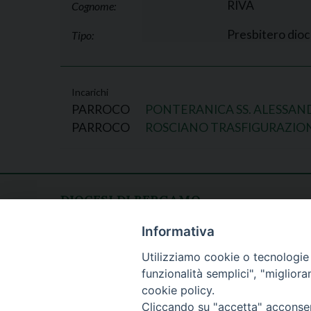
RIVA
Cognome:
Presbitero dio
Tipo:
Incarichi
PARROCO
PONTERANICA SS. ALESSAN
PARROCO
ROSCIANO TRASFIGURAZION
DIOCESI DI BERGAMO
CURIA DIOCESANA
Apertura al pubblico
Informativa
Piazza Duomo 5
lunedì - venerdì
Utilizziamo cookie o tecnologie s
24129 Bergamo
h. 08.30 - 12.30
funzionalità semplici", "miglior
tel. 035/278.111
cookie policy.
fax: 035/278.250
Cliccando su "accetta" acconsent