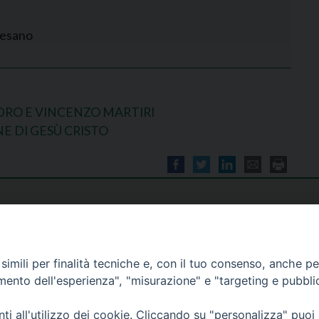
cesano
DRO E VINCENZO MARTIRI
E DI GESÙ CRISTO
imili per finalità tecniche e, con il tuo consenso, anche per 
amento dell'esperienza", "misurazione" e "targeting e pubbli
i all'utilizzo dei cookie. Cliccando su "personalizza" puoi