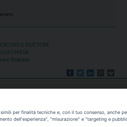
cesano
VESCOVO E DOTTORE
LLA CHIESA
ino e Zingonia
imili per finalità tecniche e, con il tuo consenso, anche per 
amento dell'esperienza", "misurazione" e "targeting e pubbli