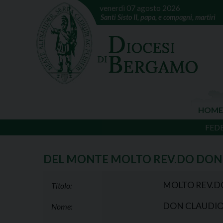
venerdì 07 agosto 2026
Santi Sisto II, papa, e compagni, martiri
HOME
FED
DEL MONTE MOLTO REV.DO DON
MOLTO REV.D
Titolo:
DON CLAUDI
Nome: