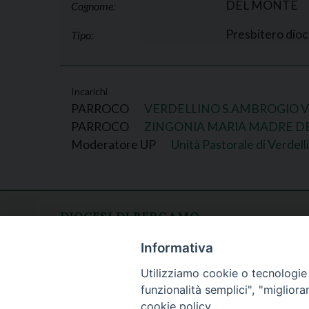
DEL MONTE
Cognome:
Presbitero dio
Tipo:
Incarichi
PARROCO
VERDELLINO S.AMBROGIO 
PARROCO
ZINGONIA MARIA MADRE DE
Moderatore UP
Unità Pastorale di Verdell
DIOCESI DI BERGAMO
CURIA DIOCESANA
Apertura al pubblico
Informativa
Piazza Duomo 5
lunedì - venerdì
Utilizziamo cookie o tecnologie s
24129 Bergamo
h. 08.30 - 12.30
funzionalità semplici", "miglior
tel. 035/278.111
cookie policy.
fax: 035/278.250