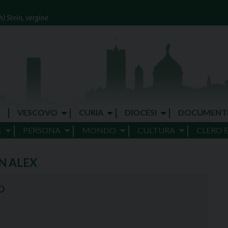
) Stein, vergine
VESCOVO
CURIA
DIOCESI
DOCUMENT
E
PERSONA
MONDO
CULTURA
CLERO 
N ALEX
O