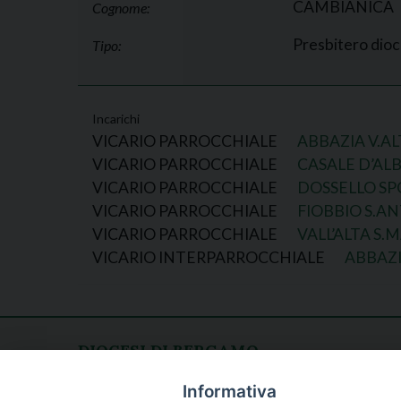
CAMBIANICA
Cognome:
Presbitero dio
Tipo:
Incarichi
VICARIO PARROCCHIALE
ABBAZIA V.A
VICARIO PARROCCHIALE
CASALE D’AL
VICARIO PARROCCHIALE
DOSSELLO SP
VICARIO PARROCCHIALE
FIOBBIO S.A
VICARIO PARROCCHIALE
VALL’ALTA S.
VICARIO INTERPARROCCHIALE
ABBAZI
DIOCESI DI BERGAMO
CURIA DIOCESANA
Apertura al pubblico
Informativa