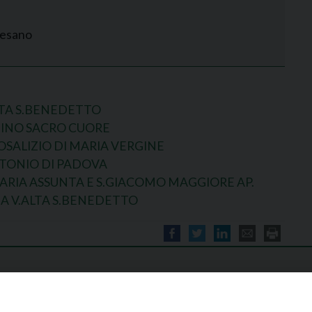
cesano
LTA S.BENEDETTO
BINO SACRO CUORE
OSALIZIO DI MARIA VERGINE
NTONIO DI PADOVA
MARIA ASSUNTA E S.GIACOMO MAGGIORE AP.
A V.ALTA S.BENEDETTO