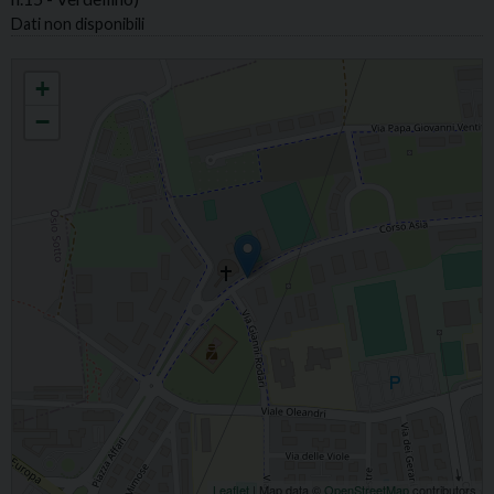
Dati non disponibili
ZINGONIA MARIA MADRE DELLA CHIESA
+
−
Leaflet
| Map data ©
OpenStreetMap
contributors