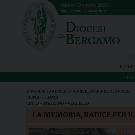
sabato 08 agosto 2026
San Domenico, sacerdote
HOME
FED
17 APRILE
,
18 APRILE
,
19 APRILE
,
20 APRILE
,
21 APRILE
VISITA GUIDATA
CET 13 - STEZZANO - VERDELLO
LA MEMORIA, RADICE PER I
Percors