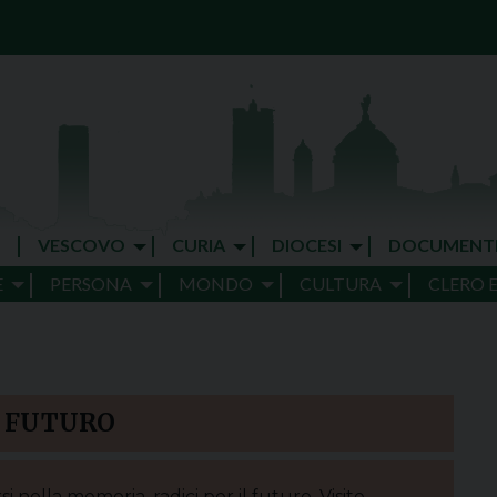
VESCOVO
CURIA
DIOCESI
DOCUMENT
E
PERSONA
MONDO
CULTURA
CLERO 
L FUTURO
i nella memoria, radici per il futuro. Visite