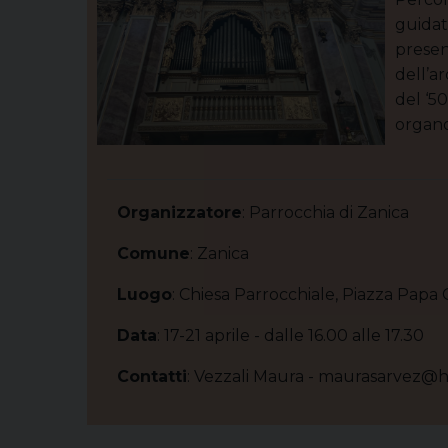
guidat
presen
dell’ar
del ‘5
organo
Organizzatore
: Parrocchia di Zanica
Comune
: Zanica
Luogo
: Chiesa Parrocchiale, Piazza Papa G
Data
: 17-21 aprile - dalle 16.00 alle 17.30
Contatti
: Vezzali Maura - maurasarvez@ho