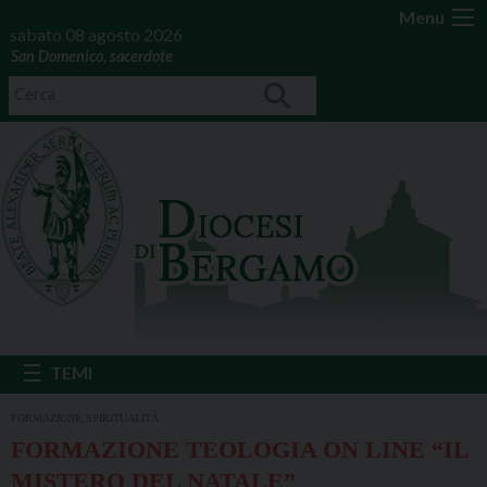
Menu
sabato 08 agosto 2026
San Domenico, sacerdote
,
FORMAZIONE
SPIRITUALITÀ
FORMAZIONE TEOLOGIA ON LINE “IL
MISTERO DEL NATALE”