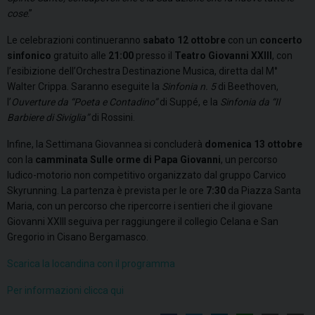
cose
.”
Le celebrazioni continueranno
sabato
12 ottobre
con un
concerto
sinfonico
gratuito alle
21:00
presso il
Teatro Giovanni XXIII
, con
l’esibizione dell’Orchestra Destinazione Musica, diretta dal M°
Walter Crippa. Saranno eseguite la
Sinfonia n. 5
di Beethoven,
l’
Ouverture da “Poeta e Contadino”
di Suppé, e la
Sinfonia da “Il
Barbiere di Siviglia”
di Rossini.
Infine, la Settimana Giovannea si concluderà
domenica
13 ottobre
con la
camminata Sulle orme di Papa Giovanni
, un percorso
ludico-motorio non competitivo organizzato dal gruppo Carvico
Skyrunning. La partenza è prevista per le ore
7:30
da Piazza Santa
Maria, con un percorso che ripercorre i sentieri che il giovane
Giovanni XXIII seguiva per raggiungere il collegio Celana e San
Gregorio in Cisano Bergamasco.
Scarica la locandina con il programma
Per informazioni clicca qui