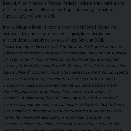
Beschi
. Al termine della Messa, i fedeli si raduneranno nel Giardino
della Pace, ai piedi della statua di Papa Giovanni, per recitare la
Supplica a San Giovanni XXIII.
Mons. Claudio Dolcini
, rettore e parroco di Sotto il Monte, ha
voluto evidenziare l’importanza della
preghiera per la pace
,
riflettendo sulle parole dello stesso Papa Giovanni XXIII:
“
Mi pare dunque che la festa di San Giovanni XXIII quest’anno non
possa che caratterizzarsi particolarmente per una continua supplica
per la pace. Su di una parete nella Cripta del Santuario si leggono
queste parole del Vescovo Roncalli: ‘È questa l’ora dei grandi sacrifici.
Nel sacrificio di ciascuno c’è il mistero della pace che il mondo aspetta
e che ciascuno deve saper meritare, per sé e per tutto il mondo.
Invochiamo questa pace e meritiamola’. La pace, nelle parole di
Roncalli, appare come qualcosa da meritare, frutto anche di
sacrificio. Abbiamo capito che l’uomo, da solo, non è in grado di
costruire la pace, nemmeno di pianificarla. Soltanto lo Spirito Santo
può compiere il miracolo di condurci sui sentieri del perdono e della
fraternità universale. Ecco perché noi cristiani abbiamo una
vocazione chiara: intensificare la preghiera e affidare la pace allo
Spirito Santo, consapevoli che è la Sua azione che fa nuove tutte le