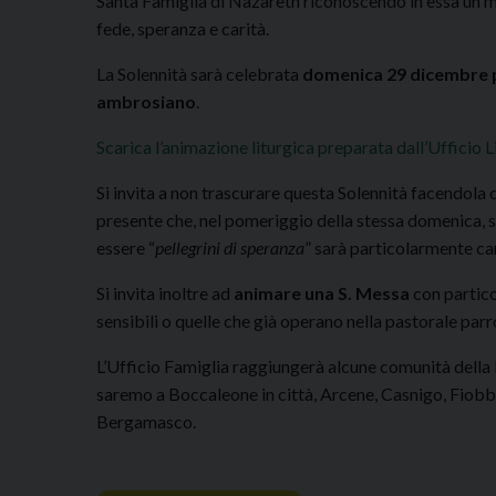
Santa Famiglia di Nazareth riconoscendo in essa un mo
fede, speranza e carità.
La Solennità sarà celebrata
domenica 29 dicembre p
ambrosiano
.
Scarica l’animazione liturgica preparata dall’Ufficio L
Si invita a non trascurare questa Solennità facendola 
presente che, nel pomeriggio della stessa domenica, si 
essere “
pellegrini di speranza
” sarà particolarmente ca
Si invita inoltre ad
animare una S. Messa
con partico
sensibili o quelle che già operano nella pastorale parr
L’Ufficio Famiglia raggiungerà alcune comunità della
saremo a Boccaleone in città, Arcene, Casnigo, Fiobbi
Bergamasco.