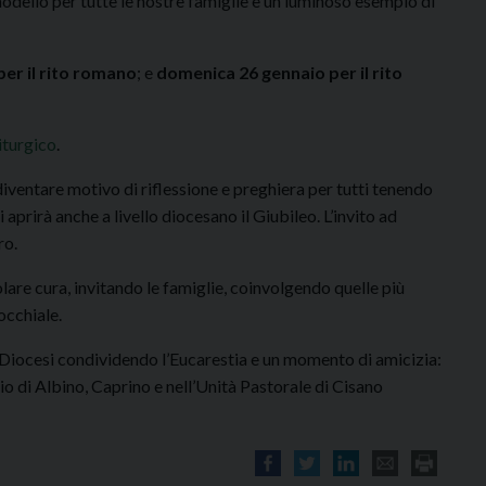
dello per tutte le nostre famiglie e un luminoso esempio di
er il rito romano
; e
domenica 26 gennaio per il rito
iturgico
.
diventare motivo di riflessione e preghiera per tutti tenendo
aprirà anche a livello diocesano il Giubileo. L’invito ad
ro.
lare cura, invitando le famiglie, coinvolgendo quelle più
occhiale.
 Diocesi condividendo l’Eucarestia e un momento di amicizia:
o di Albino, Caprino e nell’Unità Pastorale di Cisano