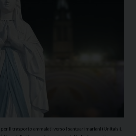
a per il trasporto ammalati verso i santuari mariani (Unitalsi),