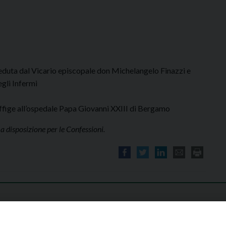
eduta dal Vicario episcopale don Michelangelo Finazzi e
gli Infermi
Effige all’ospedale Papa Giovanni XXIII di Bergamo
a disposizione per le Confessioni.