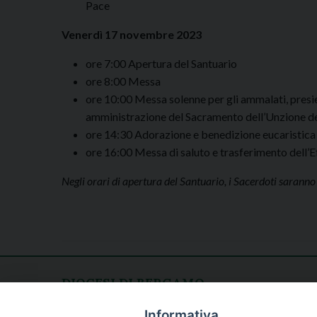
Pace
Venerdì 17 novembre 2023
ore 7:00 Apertura del Santuario
ore 8:00 Messa
ore 10:00 Messa solenne per gli ammalati, presi
amministrazione del Sacramento dell’Unzione de
ore 14:30 Adorazione e benedizione eucaristica
ore 16:00 Messa di saluto e trasferimento dell’
Negli orari di apertura del Santuario, i Sacerdoti saranno 
DIOCESI DI BERGAMO
CURIA DIOCESANA
Apertura al pubblico
Informativa