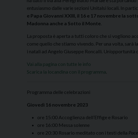
ha dato il via alla Peregrinatio Mariae e sta portando l
entusiasmo dalle varie sezioni Unitalsi locali. In parti
e Papa Giovanni XXIII, il 16 e 17 novembre la so
Madonna anche a Sotto il Monte
.
La proposta è aperta a tutti coloro che si vogliono ac
come quello che stiamo vivendo. Per una volta, sarà l
i natali ad Angelo Giuseppe Roncalli. Un’opportunità 
Vai alla pagina con tutte le info
Scarica la locandina con il programma
.
Programma delle celebrazioni
Giovedì 16 novembre 2023
ore 15:00 Accoglienza dell’Effige e Rosario
ore 16:00 Messa solenne
ore 20:30 Rosario meditato con i testi della
Pace