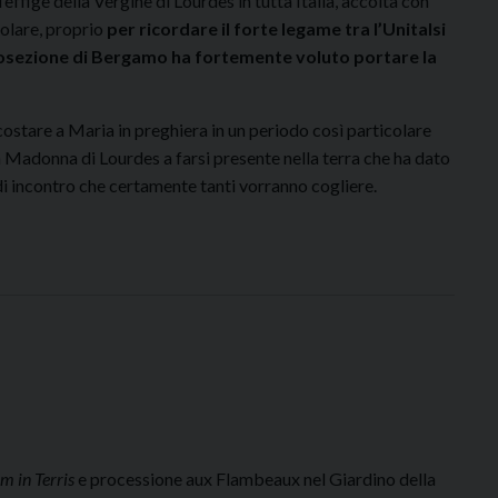
’effige della Vergine di Lourdes in tutta Italia, accolta con
colare, proprio
per ricordare il forte legame tra l’Unitalsi
ttosezione di Bergamo ha fortemente voluto portare la
costare a Maria in preghiera in un periodo così particolare
a Madonna di Lourdes a farsi presente nella terra che ha dato
di incontro che certamente tanti vorranno cogliere.
m in Terris
e processione aux Flambeaux nel Giardino della