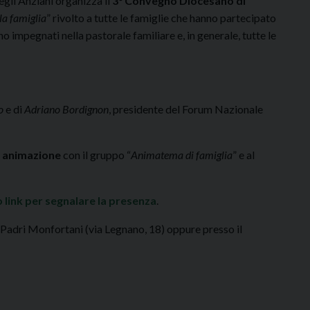
egli Anziani organizza il
3° Convegno Diocesano di
la famiglia
” rivolto a tutte le famiglie che hanno partecipato
no impegnati nella pastorale familiare e, in generale, tutte le
co
e di
Adriano Bordignon
, presidente del Forum Nazionale
e animazione
con il gruppo “
Animatema di famiglia
” e al
 link per segnalare la presenza
.
i Padri Monfortani (via Legnano, 18) oppure presso il