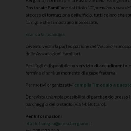
Bergamo) l’Ufficio per la Pastorale della Famiglia e d
Pastorale Familiare
dal titolo “
Ci prendiamo cura del
al corso di formazione dell’ufficio, tutti coloro che so
famiglie che si mostrano interessate.
Scarica la locandina
L’evento vedrà la partecipazione del
Vescovo Frances
delle Associazioni Familiari.
Per i figli è disponibile un
servizio di accudimento 
termine ci sarà un momento di agape fraterna.
Per motivi organizzativi
compila il modulo a questo
È prevista un’ampia possibilità di parcheggio presso 
parcheggio dello stadio (via M. Buttaro).
Per informazioni
ufficiofamiglia@curia.bergamo.it
tel. 035/278.219