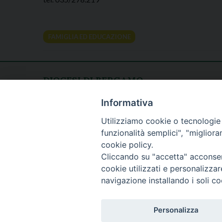
FAMIGLIA ED EDUCAZIONE
DIOCESI DI BERGAMO
CURIA DIOCESANA
Apertura al pubblico
Informativa
Piazza Duomo 5
lunedì - venerdì
Utilizziamo cookie o tecnologie s
24129 Bergamo
h. 08.30 - 12.30
funzionalità semplici", "miglior
tel. 035/278.111
cookie policy.
fax: 035/278.250
Cliccando su "accetta" acconsent
cookie utilizzati e personalizza
navigazione installando i soli co
Personalizza