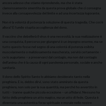
ancora adesso che stiamo riprendendo, ma che è stata
clamorosamente smentita da questa prova globale che ci consegna
invece alla consapevolezza del limite e ad una incertezza logorante.
Non è la volontà di potenza la soluzione di questa tragedia. Che cos’è
allora? È l’umile stupita accoglienza del dono.
Il vaccino che debellerà il virus è una necessità, la sua realizzazione è
una conquista, il percorso per giungervi è un impegno enorme, ma se
tutto questo fosse nel segno di una volontà di potenza esibita
muscolarmente o maliziosamente mascherata, servirà certamente –
ce lo auguriamo – a preservarci dal contagio, ma non dal contagio
dell’anima che è la causa di ogni pandemia personale, sociale e anche
sanitaria.
Il dono dello Spirito Santo lo abbiamo desiderato tanto nella
preghiera. E io, debbo dirvi, sono stato ammirato da questa
preghiera, non solo per la sua quantità, ma perché ho avvertito in
tutti – tranne qualche piccola eccezione – un affidarsi. Nessuno ha
fatto della preghiera un atto magico, ma un atto di fede. Questa è
diventata una autentica forza spirituale e morale nelle nostre