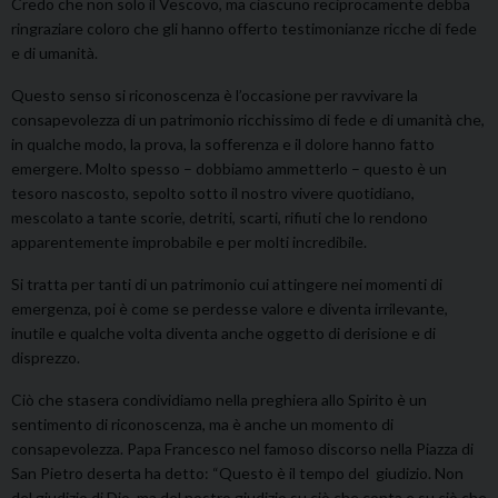
Credo che non solo il Vescovo, ma ciascuno reciprocamente debba
ringraziare coloro che gli hanno offerto testimonianze ricche di fede
e di umanità.
Questo senso si riconoscenza è l’occasione per ravvivare la
consapevolezza di un patrimonio ricchissimo di fede e di umanità che,
in qualche modo, la prova, la sofferenza e il dolore hanno fatto
emergere. Molto spesso – dobbiamo ammetterlo – questo è un
tesoro nascosto, sepolto sotto il nostro vivere quotidiano,
mescolato a tante scorie, detriti, scarti, rifiuti che lo rendono
apparentemente improbabile e per molti incredibile.
Si tratta per tanti di un patrimonio cui attingere nei momenti di
emergenza, poi è come se perdesse valore e diventa irrilevante,
inutile e qualche volta diventa anche oggetto di derisione e di
disprezzo.
Ciò che stasera condividiamo nella preghiera allo Spirito è un
sentimento di riconoscenza, ma è anche un momento di
consapevolezza. Papa Francesco nel famoso discorso nella Piazza di
San Pietro deserta ha detto: “Questo è il tempo del giudizio. Non
del giudizio di Dio, ma del nostro giudizio su ciò che conta e su ciò che