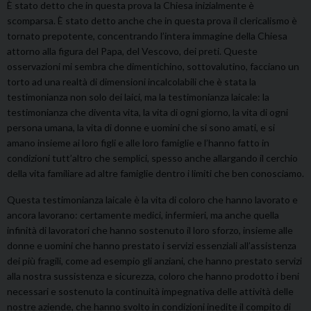
È stato detto che in questa prova la Chiesa inizialmente è
scomparsa. È stato detto anche che in questa prova il clericalismo è
tornato prepotente, concentrando l’intera immagine della Chiesa
attorno alla figura del Papa, del Vescovo, dei preti. Queste
osservazioni mi sembra che dimentichino, sottovalutino, facciano un
torto ad una realtà di dimensioni incalcolabili che è stata la
testimonianza non solo dei laici, ma la testimonianza laicale: la
testimonianza che diventa vita, la vita di ogni giorno, la vita di ogni
persona umana, la vita di donne e uomini che si sono amati, e si
amano insieme ai loro figli e alle loro famiglie e l’hanno fatto in
condizioni tutt’altro che semplici, spesso anche allargando il cerchio
della vita familiare ad altre famiglie dentro i limiti che ben conosciamo.
Questa testimonianza laicale è la vita di coloro che hanno lavorato e
ancora lavorano: certamente medici, infermieri, ma anche quella
infinità di lavoratori che hanno sostenuto il loro sforzo, insieme alle
donne e uomini che hanno prestato i servizi essenziali all’assistenza
dei più fragili, come ad esempio gli anziani, che hanno prestato servizi
alla nostra sussistenza e sicurezza, coloro che hanno prodotto i beni
necessari e sostenuto la continuità impegnativa delle attività delle
nostre aziende, che hanno svolto in condizioni inedite il compito di