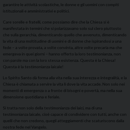
garantire le attività scolastiche, le donne e gli uomini con compiti
istituzionali e amministrativi e politici.
Care sorelle e fratelli, come possiamo dire che la Chiesa si è
manifestata in termini che si polarizzavano solo sul clero piuttosto
che sulla gerarchia, dimenticando quello che avvenuto, dimenticando
la vita di una moltitudine di uomini e di donne che ispirandosi a una
fede – a volte provata, a volte convinta, altre volte precaria ma che
emergeva in quei giorni – hanno offerto la loro testimonianza, non
con parole ma con la loro stessa esistenza. Questa è la Chiesa!
Questa è la testimonianza laicale!
Lo Spirito Santo dà forma alla vita nella sua interezza e integralità, e la
Chiesa è chiamata a servire la vita lì dove la vita accade. Non solo nei
momenti di emergenza o a fronte di bisogni e povertà, ma nella sua
dimensione quotidiana e feriale.
Si tratta non solo della testimonianza dei laici, ma di una
testimonianza laicale, cioè capace di condividere con tutti, anche con
quelli che non credono, quegli atteggiamenti che scaturiscono dalla
nostra fede nel Vangelo.