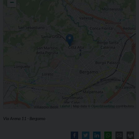
−
Leaflet
| Map data ©
OpenStreetMap
contributors
Via Arena 11 - Bergamo