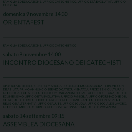
FAMIGLIA ED EDUCAZIONE
,
UFFICIO CATECHISTICO
,
UFFICIO ETÀ EVOLUTIVA
,
UFFICIO
FAMIGLIA
domenica
9
novembre
14:30
ORIENTAFEST
FAMIGLIA ED EDUCAZIONE
,
UFFICIO CATECHISTICO
sabato
9
novembre
14:00
INCONTRO DIOCESANO DEI CATECHISTI
APOSTOLATO BIBLICO
,
CENTRO MISSIONARIO
,
DIOCESI
,
MUSICA SACRA
,
PERSONE CON
DISABILITÀ
,
PRIMO ANNUNCIO
,
SERVIZIO CATECUMENATO
,
UFFICIO BENI CULTURALI
,
UFFICIO CATECHISTICO
,
UFFICIO COMUNICAZIONI SOCIALI
,
UFFICIO CULTURA
,
UFFICIO
ECUMENISMO
,
UFFICIO ETÀ EVOLUTIVA
,
UFFICIO FAMIGLIA
,
UFFICIO FORMAZIONE DEL
CLERO
,
UFFICIO IRC
,
UFFICIO LITURGICO
,
UFFICIO MIGRANTI
,
UFFICIO MOVIMENTI
RELIGIOSI ALTERNATIVI
,
UFFICIO SALUTE
,
UFFICIO SCUOLA
,
UFFICIO SOCIALE E LAVORO
,
UFFICIO TEMPI DELLO SPIRITO
,
UFFICIO VITA CONSACRATA
,
UFFICIO VOCAZIONI
sabato
14
settembre
09:15
ASSEMBLEA DIOCESANA