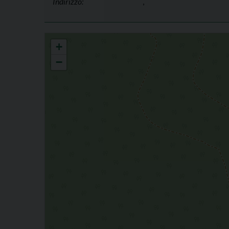
Indirizzo:
,
FORNOVO
+
−