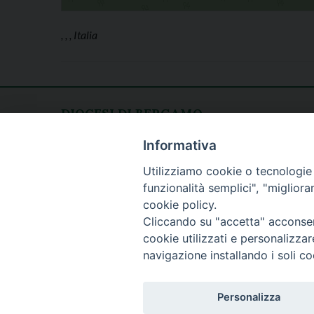
, , , Italia
DIOCESI DI BERGAMO
CURIA DIOCESANA
Apertura al pubblico
Informativa
Piazza Duomo 5
lunedì - venerdì
Utilizziamo cookie o tecnologie s
24129 Bergamo
h. 08.30 - 12.30
funzionalità semplici", "miglior
tel. 035/278.111
cookie policy.
fax: 035/278.250
Cliccando su "accetta" acconsent
cookie utilizzati e personalizza
navigazione installando i soli co
Personalizza