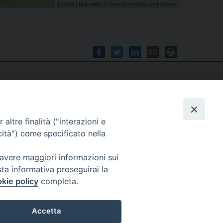
Leaflet
| Map data ©
OpenStreetMap
contributors
altre finalità ("interazioni e
cità") come specificato nella
seguici su
 avere maggiori informazioni sui
sta informativa proseguirai la
kie policy
completa.
Accetta