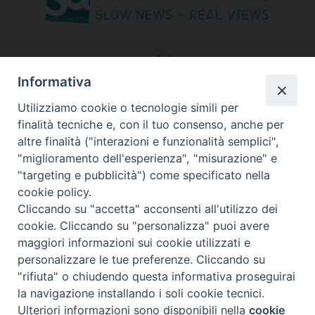
seguici su
Informativa
Utilizziamo cookie o tecnologie simili per
finalità tecniche e, con il tuo consenso, anche per
altre finalità ("interazioni e funzionalità semplici",
"miglioramento dell'esperienza", "misurazione" e
"targeting e pubblicità") come specificato nella
cookie policy.
Cliccando su "accetta" acconsenti all'utilizzo dei
cookie. Cliccando su "personalizza" puoi avere
maggiori informazioni sui cookie utilizzati e
personalizzare le tue preferenze. Cliccando su
"rifiuta" o chiudendo questa informativa proseguirai
Copyright © 2026 Diocesi di Bergamo - C. F. 01072200163 - Tutti i
la navigazione installando i soli cookie tecnici.
diritti riservati. -
Note legali
-
Privacy policy
Ulteriori informazioni sono disponibili nella
cookie
Preferenze Cookie