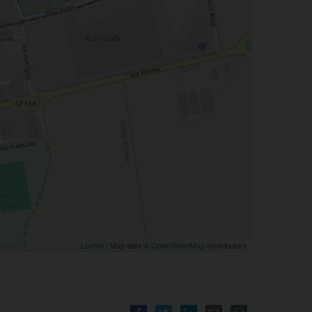
Leaflet
| Map data ©
OpenStreetMap
contributors