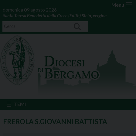
Menu
domenica 09 agosto 2026
Santa Teresa Benedetta della Croce (Edith) Stein, vergine
FREROLA S.GIOVANNI BATTISTA