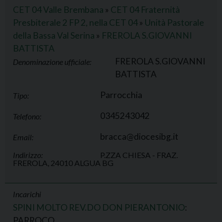
CET 04 Valle Brembana
»
CET 04 Fraternità
Presbiterale 2 FP 2, nella CET 04
»
Unità Pastorale
della Bassa Val Serina
»
FREROLA S.GIOVANNI
BATTISTA
FREROLA S.GIOVANNI
Denominazione ufficiale:
BATTISTA
Parrocchia
Tipo:
0345243042
Telefono:
bracca@diocesibg.it
Email:
Indirizzo:
P.ZZA CHIESA - FRAZ.
FREROLA, 24010 ALGUA BG
Incarichi
SPINI MOLTO REV.DO DON PIERANTONIO
:
PARROCO