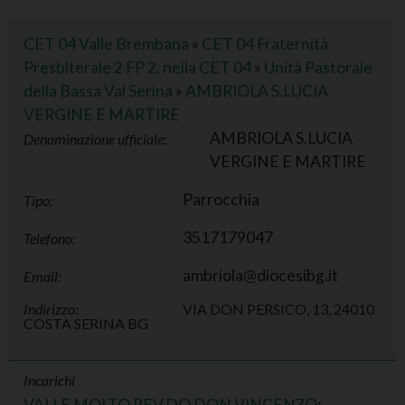
CET 04 Valle Brembana
»
CET 04 Fraternità
Presbiterale 2 FP 2, nella CET 04
»
Unità Pastorale
della Bassa Val Serina
»
AMBRIOLA S.LUCIA
VERGINE E MARTIRE
AMBRIOLA S.LUCIA
Denominazione ufficiale:
VERGINE E MARTIRE
Parrocchia
Tipo:
3517179047
Telefono:
ambriola@diocesibg.it
Email:
Indirizzo:
VIA DON PERSICO, 13, 24010
COSTA SERINA BG
Incarichi
VALLE MOLTO REV.DO DON VINCENZO
: