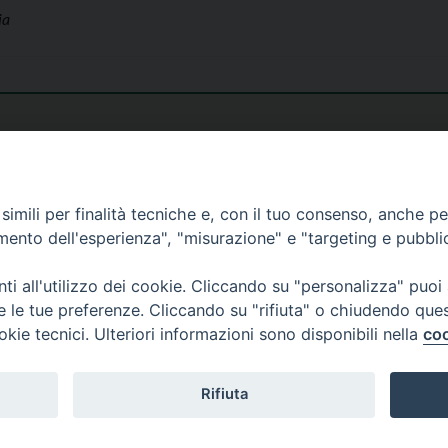
ia
imili per finalità tecniche e, con il tuo consenso, anche per 
amento dell'esperienza", "misurazione" e "targeting e pubbli
i all'utilizzo dei cookie. Cliccando su "personalizza" puoi
re le tue preferenze. Cliccando su "rifiuta" o chiudendo que
okie tecnici. Ulteriori informazioni sono disponibili nella
coo
Rifiuta
26 Diocesi di Bergamo - C. F. 01072200163 - Tutti i diritti riservati. -
Note legali
-