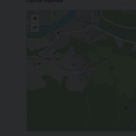
Dati non disponibili
ENDENNA S. MARIA ASSUNTA
+
−