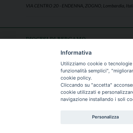
VIA CENTRO 20 - ENDENNA, ZOGNO, Lombardia, Ital
DIOCESI DI BERGAMO
CURIA DIOCESANA
Apertura al pubblico
Informativa
Piazza Duomo 5
lunedì - venerdì
Utilizziamo cookie o tecnologie s
24129 Bergamo
h. 08.30 - 12.30
funzionalità semplici", "miglior
tel. 035/278.111
cookie policy.
fax: 035/278.250
Cliccando su "accetta" acconsent
cookie utilizzati e personalizza
navigazione installando i soli co
Personalizza
Copyright © 20