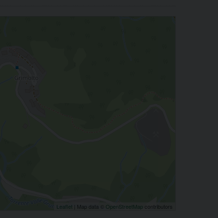
Leaflet
| Map data ©
OpenStreetMap
contributors