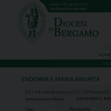
sabato 08 agosto 2026
San Domenico, sacerdote
HOME
FED
ENDENNA S. MARIA ASSUNTA
CET 04 Valle Brembana
»
CET 04 Fraternità P
ENDENNA S. MA
Denominazione ufficiale:
Parrocchia
Tipo: