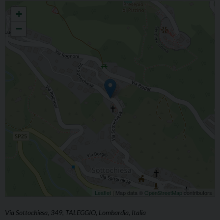
SOTTOCHIESA SS.GIOVANNI B., PIETRO E PAOLO, AMBROGIO
+
−
Leaflet
| Map data ©
OpenStreetMap
contributors
Via Sottochiesa, 349, TALEGGIO, Lombardia, Italia