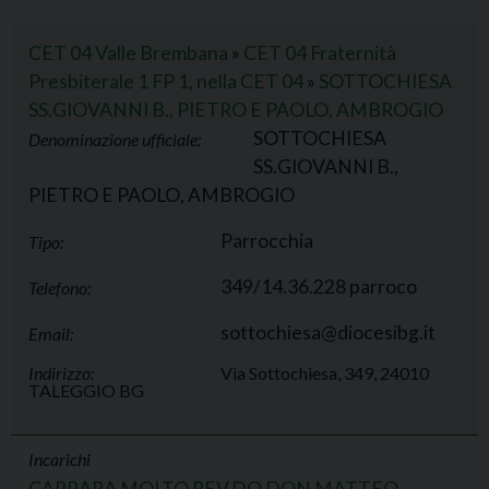
CET 04 Valle Brembana
»
CET 04 Fraternità
Presbiterale 1 FP 1, nella CET 04
»
SOTTOCHIESA
SS.GIOVANNI B., PIETRO E PAOLO, AMBROGIO
SOTTOCHIESA
Denominazione ufficiale:
SS.GIOVANNI B.,
PIETRO E PAOLO, AMBROGIO
Parrocchia
Tipo:
349/14.36.228 parroco
Telefono:
sottochiesa@diocesibg.it
Email:
Indirizzo:
Via Sottochiesa, 349, 24010
TALEGGIO BG
Incarichi
CARRARA MOLTO REV.DO DON MATTEO