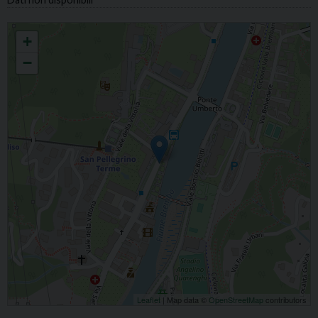
S.CROCE INVENZIONE DI S.CROCE
+
−
Leaflet
| Map data ©
OpenStreetMap
contributors