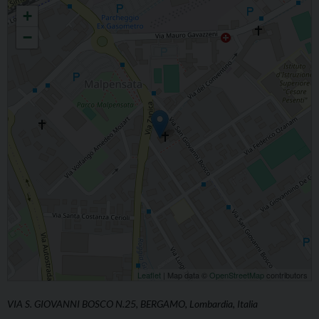
MALPENSATA INVENZIONE DELLA S.CROCE
+
−
Leaflet
| Map data ©
OpenStreetMap
contributors
VIA S. GIOVANNI BOSCO N.25, BERGAMO, Lombardia, Italia