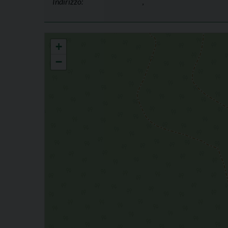
Indirizzo:
,
CARAVAGGIO
+
−