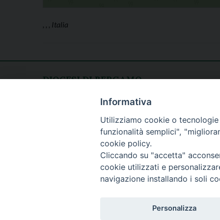
, , , Italia
DIOCESI DI BERGAMO
CURIA DIOCESANA
Apertura al pubblico
Informativa
Piazza Duomo 5
lunedì - venerdì
Utilizziamo cookie o tecnologie s
24129 Bergamo
h. 08.30 - 12.30
funzionalità semplici", "miglior
tel. 035/278.111
cookie policy.
fax: 035/278.250
Cliccando su "accetta" acconsent
cookie utilizzati e personalizza
navigazione installando i soli co
Personalizza