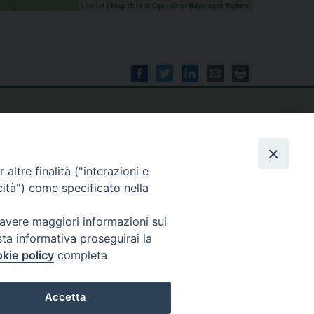
Leaflet
| Map data ©
OpenStreetMap
contributors
altre finalità ("interazioni e
cità") come specificato nella
seguici su
 avere maggiori informazioni sui
sta informativa proseguirai la
kie policy
completa.
Accetta