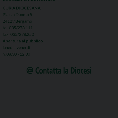
s
CURIA DIOCESANA
t
Piazza Duomo 5
N
24129 Bergamo
a
tel. 035/278.111
v
fax: 035/278.250
i
Apertura al pubblico
lunedì - venerdì
g
h. 08.30 - 12.30
a
t
i
o
n