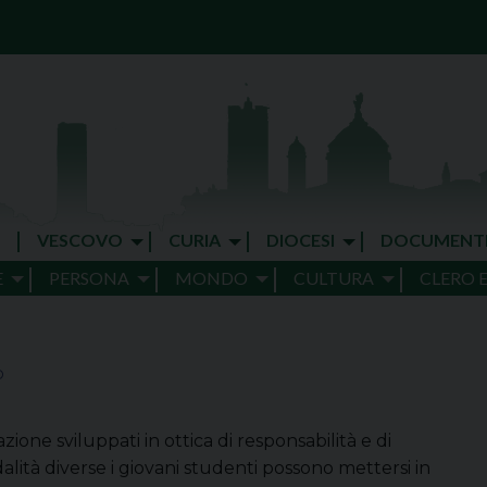
VESCOVO
CURIA
DIOCESI
DOCUMENT
E
PERSONA
MONDO
CULTURA
CLERO 
O
ione sviluppati in ottica di responsabilità e di
ità diverse i giovani studenti possono mettersi in