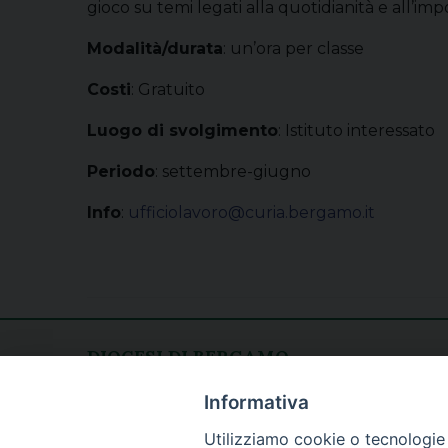
gioco su temi legati alla quotidianità e all’im
Modalità/durata
: un’ora per classe
Costi
: Gratuito
Luogo di svolgimento
: Istituto interessato
Periodo
: settembre-giugno
Info
:
ufficiolavoro@curia.bergamo.it
DIOCESI DI BERGAMO
CURIA DIOCESANA
Apertura al pubblico
Informativa
Piazza Duomo 5
lunedì - venerdì
Utilizziamo cookie o tecnologie s
24129 Bergamo
h. 08.30 - 12.30