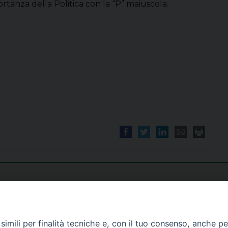
portanza della Politica con la “P” maiuscola.
imili per finalità tecniche e, con il tuo consenso, anche per 