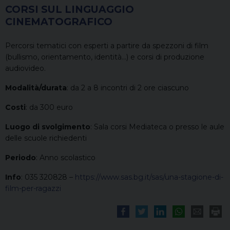
CORSI SUL LINGUAGGIO
CINEMATOGRAFICO
Percorsi tematici con esperti a partire da spezzoni di film
(bullismo, orientamento, identità…) e corsi di produzione
audiovideo.
Modalità/durata
: da 2 a 8 incontri di 2 ore ciascuno
Costi
: da 300 euro
Luogo di svolgimento
: Sala corsi Mediateca o presso le aule
delle scuole richiedenti
Periodo
: Anno scolastico
Info
: 035 320828 –
https://www.sas.bg.it/sas/una-stagione-di-
film-per-ragazzi