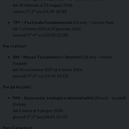
dal 28 febbraio al 23 maggio 2026
a
a
sabato 1
-2
ora (14.30-16.00)
TPF – Pastorale Fondamentale
(26 ore) –
Carrara Paolo
dal 7 ottobre 2025 al 20 gennaio 2026
a
a
martedì 3
-4
ora (20.30-22.00)
Per i Lettori
SIN – Nuovo Testamento I: Sinottici
(36 ore) –
Pezzoli
Pasquale
dal 30 settembre 2025 al 3 marzo 2026
a
a
martedì 1
-2
ora (18.45-20.15)
Per gli Accoliti
PAS – Eucarestia: teologia e ministerialità
(26 ore) –
Locatelli
Doriano
dal 5 marzo al 4 giugno 2026
a
a
giovedì 1
-2
ora (18.45-20.15)
Per i Catechisti