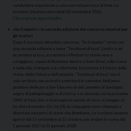
condividere esperienze e crescere nel percorso di fede. Le
iscrizioni chiudono mercoledì 30 settembre 2026.
Clicca qui per approfondire
«
Su il sipario!
»: la seconda edizione del concorso musical per
gli oratori
Dopo il successo del primo concorso, “Su il sipario!” torna con
una seconda edizione a tema “Testimoni di luce”. L’invito è ad
accendere la luce, accendere i riflettori su storie vere e
coraggiose, capaci di illuminare dentro e fuori di noi, sulla scena
e nella vita, il singolo e la collettività, il presente e il futuro della
storia, della Chiesa e dell’umanità. “Testimoni di luce” non è
solo un titolo, ma un invito a mettersi in cammino. Nell’anno
giubilare dedicato a San Giacomo (e del cammino di Santiago),
segno di pellegrinaggio e di ricerca, e in sintonia con la prossima
GMG di Seul, che ci riconsegna le parole di Gesù «Coraggio, io
ho vinto il mondo» (Gv 16,33), le compagnie sono chiamate a
diventare narratrici di storie che illuminano. Le iscrizioni saranno
aperte dal 15 settembre al 15 ottobre, per andare in scena dal
1 gennaio 2027 al 31 gennaio 2028.