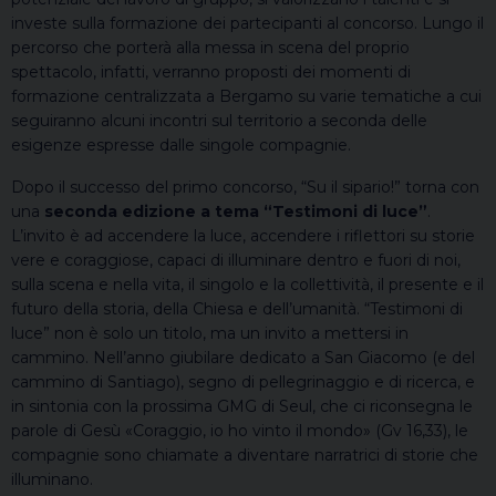
investe sulla formazione dei partecipanti al concorso. Lungo il
percorso che porterà alla messa in scena del proprio
spettacolo, infatti, verranno proposti dei momenti di
formazione centralizzata a Bergamo su varie tematiche a cui
seguiranno alcuni incontri sul territorio a seconda delle
esigenze espresse dalle singole compagnie.
Dopo il successo del primo concorso, “Su il sipario!” torna con
una
seconda edizione a tema “Testimoni di luce”
.
L’invito è ad accendere la luce, accendere i riflettori su storie
vere e coraggiose, capaci di illuminare dentro e fuori di noi,
sulla scena e nella vita, il singolo e la collettività, il presente e il
futuro della storia, della Chiesa e dell’umanità. “Testimoni di
luce” non è solo un titolo, ma un invito a mettersi in
cammino. Nell’anno giubilare dedicato a San Giacomo (e del
cammino di Santiago), segno di pellegrinaggio e di ricerca, e
in sintonia con la prossima GMG di Seul, che ci riconsegna le
parole di Gesù «Coraggio, io ho vinto il mondo» (Gv 16,33), le
compagnie sono chiamate a diventare narratrici di storie che
illuminano.