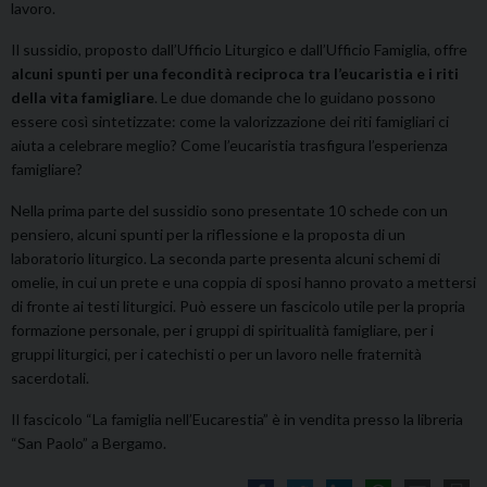
lavoro.
Il sussidio, proposto dall’Ufficio Liturgico e dall’Ufficio Famiglia, offre
alcuni spunti per una fecondità reciproca tra l’eucaristia e i riti
della vita famigliare
. Le due domande che lo guidano possono
essere così sintetizzate: come la valorizzazione dei riti famigliari ci
aiuta a celebrare meglio? Come l’eucaristia trasfigura l’esperienza
famigliare?
Nella prima parte del sussidio sono presentate 10 schede con un
pensiero, alcuni spunti per la riflessione e la proposta di un
laboratorio liturgico. La seconda parte presenta alcuni schemi di
omelie, in cui un prete e una coppia di sposi hanno provato a mettersi
di fronte ai testi liturgici. Può essere un fascicolo utile per la propria
formazione personale, per i gruppi di spiritualità famigliare, per i
gruppi liturgici, per i catechisti o per un lavoro nelle fraternità
sacerdotali.
Il fascicolo “La famiglia nell’Eucarestia” è in vendita presso la libreria
“San Paolo” a Bergamo.