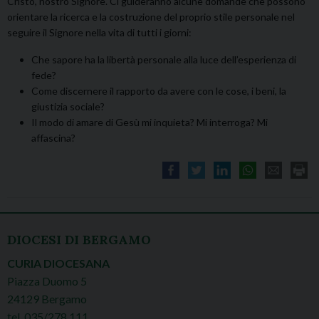
Cristo, nostro Signore. Ci guideranno alcune domande che possono
orientare la ricerca e la costruzione del proprio stile personale nel
seguire il Signore nella vita di tutti i giorni:
Che sapore ha la libertà personale alla luce dell’esperienza di
fede?
Come discernere il rapporto da avere con le cose, i beni, la
giustizia sociale?
Il modo di amare di Gesù mi inquieta? Mi interroga? Mi
affascina?
DIOCESI DI BERGAMO
CURIA DIOCESANA
Piazza Duomo 5
24129 Bergamo
tel. 035/278.111