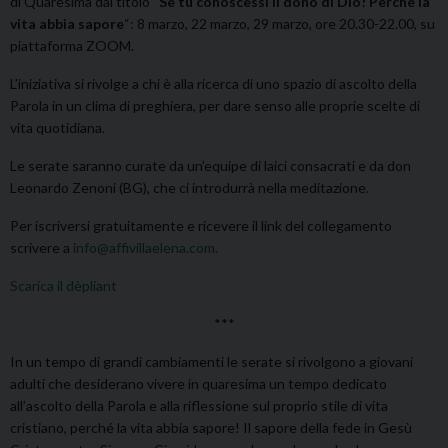
di Quaresima dal titolo “
Se tu conoscessi il dono di Dio! Perché la
vita abbia sapore
“: 8 marzo, 22 marzo, 29 marzo, ore 20.30-22.00, su
piattaforma ZOOM.
L’iniziativa si rivolge a chi è alla ricerca di uno spazio di ascolto della
Parola in un clima di preghiera, per dare senso alle proprie scelte di
vita quotidiana.
Le serate saranno curate da un’equipe di laici consacrati e da don
Leonardo Zenoni (BG), che ci introdurrà nella meditazione.
Per iscriversi gratuitamente e ricevere il link del collegamento
scrivere a
info@affivillaelena.com.
Scarica il dèpliant
***
In un tempo di grandi cambiamenti le serate si rivolgono a giovani
adulti che desiderano vivere in quaresima un tempo dedicato
all’ascolto della Parola e alla riflessione sul proprio stile di vita
cristiano, perché la vita abbia sapore! Il sapore della fede in Gesù