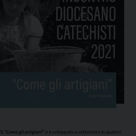
1 “
Come gli artigiani
”
si è sviluppato a settembre in quattro