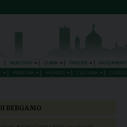
VESCOVO
CURIA
DIOCESI
DOCUMENT
E
PERSONA
MONDO
CULTURA
CLERO 
DI BERGAMO
astero di Santa Grata si terrà una speciale