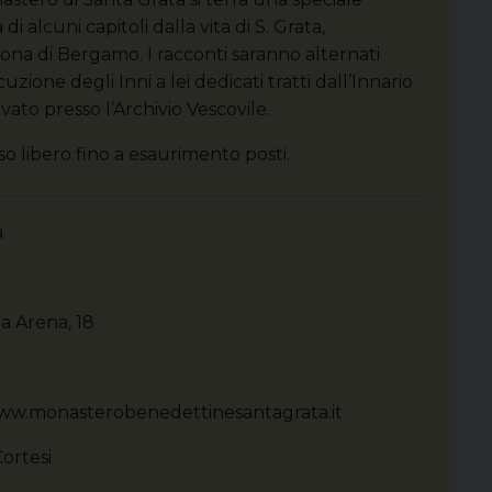
 di alcuni capitoli dalla vita di S. Grata,
ona di Bergamo. I racconti saranno alternati
cuzione degli Inni a lei dedicati tratti dall’Innario
vato presso l’Archivio Vescovile.
so libero fino a esaurimento posti.
a
ia Arena, 18
- www.monasterobenedettinesantagrata.it
Cortesi