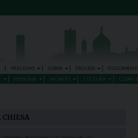
VESCOVO
CURIA
DIOCESI
DOCUMENT
E
PERSONA
MONDO
CULTURA
CLERO 
A CHIESA
artistiche della chiesa al centro di una