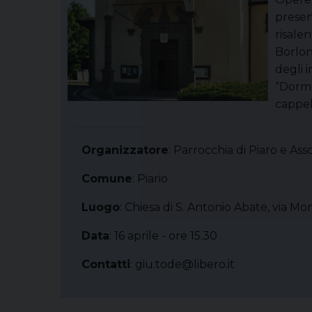
presen
risalen
Borlon
degli i
“Dormit
cappel
Organizzatore
: Parrocchia di Piaro e As
Comune
: Piario
Luogo
: Chiesa di S. Antonio Abate, via Mo
Data
: 16 aprile - ore 15.30
Contatti
: giu.tode@libero.it