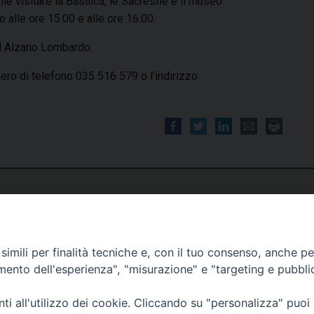
e visitare la Basilica, le Sacrestie e il museo
 alle ore 15.00 e alle ore 16.00.
ad Alzano Lombardo.
mero di telefono 035 516 579 o l’indirizzo
imili per finalità tecniche e, con il tuo consenso, anche per 
amento dell'esperienza", "misurazione" e "targeting e pubbli
i all'utilizzo dei cookie. Cliccando su "personalizza" puoi