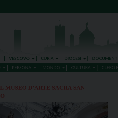
VESCOVO
CURIA
DIOCESI
DOCUMENT
E
PERSONA
MONDO
CULTURA
CLERO 
AL MUSEO D’ARTE SACRA SAN
DO