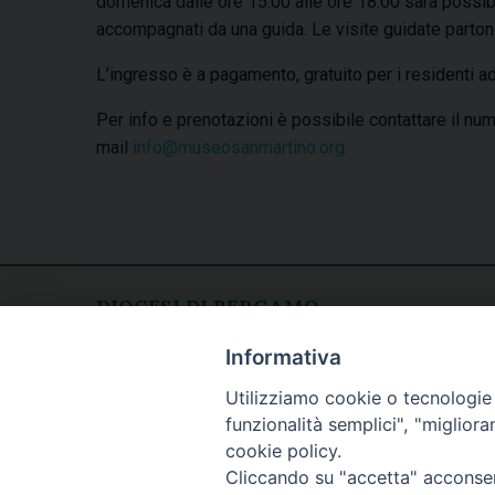
domenica dalle ore 15.00 alle ore 18.00 sarà possibil
accompagnati da una guida. Le visite guidate partono
L’ingresso è a pagamento, gratuito per i residenti 
Per info e prenotazioni è possibile contattare il nu
mail
info@museosanmartino.org.
DIOCESI DI BERGAMO
CURIA DIOCESANA
Apertura al pubblico
Informativa
Piazza Duomo 5
lunedì - venerdì
Utilizziamo cookie o tecnologie s
24129 Bergamo
h. 08.30 - 12.30
funzionalità semplici", "miglior
tel. 035/278.111
cookie policy.
fax: 035/278.250
Cliccando su "accetta" acconsent