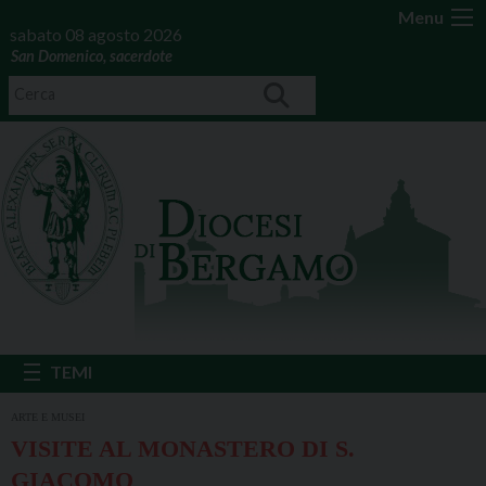
Menu
sabato 08 agosto 2026
San Domenico, sacerdote
ARTE E MUSEI
VISITE AL MONASTERO DI S.
GIACOMO