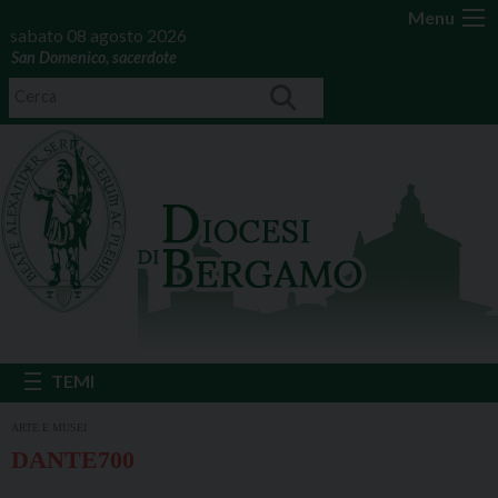
Menu
sabato 08 agosto 2026
San Domenico, sacerdote
ARTE E MUSEI
DANTE700