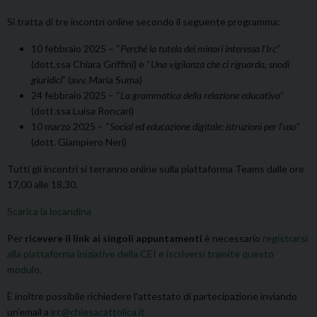
Si tratta di tre incontri online secondo il seguente programma:
10 febbraio 2025 – “
Perché la tutela dei minori interessa l’Irc
”
(dott.ssa Chiara Griffini) e “
Una vigilanza che ci riguarda, snodi
giuridici
” (avv. Maria Suma)
24 febbraio 2025 – “
La grammatica della relazione educativa
”
(dott.ssa Luisa Roncari)
10 marzo 2025 – “
Social ed educazione digitale: istruzioni per l’uso
”
(dott. Giampiero Neri)
Tutti gli incontri si terranno online sulla piattaforma Teams dalle ore
17,00 alle 18,30.
Scarica la locandina
Per
ricevere il link ai singoli appuntamenti
è necessario
registrarsi
alla piattaforma iniziative della CEI e iscriversi tramite questo
modulo.
È inoltre possibile richiedere l’attestato di partecipazione inviando
un’email a
irc@chiesacattolica.it