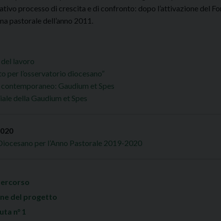
vo processo di crescita e di confronto: dopo l’attivazione del Fondo 
ma pastorale dell’anno 2011.
del lavoro
o per l’osservatorio diocesano”
do contemporaneo: Gaudium et Spes
ciale della Gaudium et Spes
2020
rio Diocesano per l’Anno Pastorale 2019-2020
Percorso
one del progetto
uta n° 1