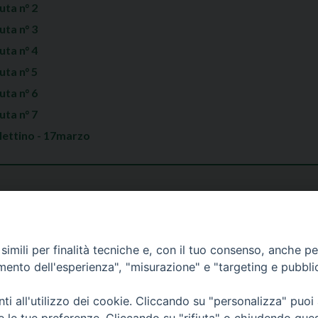
uta n° 2
uta n° 3
uta n° 4
uta n° 5
uta n° 6
uta n° 7
llettino - 17marzo
imili per finalità tecniche e, con il tuo consenso, anche per 
amento dell'esperienza", "misurazione" e "targeting e pubbli
i all'utilizzo dei cookie. Cliccando su "personalizza" puoi