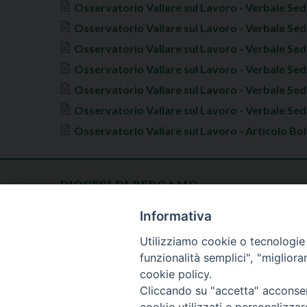
Osservatorio Vallare sul Lavoro - Verbale Sed
Osservatorio Vallare sul Lavoro - Verbale Sed
Osservatorio Vallare sul Lavoro - Verbale Sed
Osservatorio Vallare sul Lavoro - Verbale Sed
Osservatorio Vallare sul Lavoro - Verbale Sed
Osservatorio Vallare sul Lavoro - Verbale Sed
Osservatorio Vallare sul Lavoro - Articolo Bo
DIOCESI DI BERGAMO
CURIA DIOCESANA
Apertura al pubblico
Informativa
Piazza Duomo 5
lunedì - venerdì
Utilizziamo cookie o tecnologie s
24129 Bergamo
h. 08.30 - 12.30
funzionalità semplici", "miglior
tel. 035/278.111
cookie policy.
fax: 035/278.250
Cliccando su "accetta" acconsent