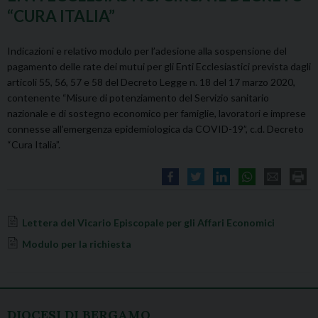
“CURA ITALIA”
Indicazioni e relativo modulo per l’adesione alla sospensione del
pagamento delle rate dei mutui per gli Enti Ecclesiastici prevista dagli
articoli 55, 56, 57 e 58 del Decreto Legge n. 18 del 17 marzo 2020,
contenente “Misure di potenziamento del Servizio sanitario
nazionale e di sostegno economico per famiglie, lavoratori e imprese
connesse all’emergenza epidemiologica da COVID-19”, c.d. Decreto
“Cura Italia”.
Lettera del Vicario Episcopale per gli Affari Economici
Modulo per la richiesta
DIOCESI DI BERGAMO