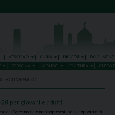
VESCOVO
CURIA
DIOCESI
DOCUMENT
E
PERSONA
MONDO
CULTURA
CLERO 
 CATECUMENATO
8 per giovani e adulti
orso del Catecumenato non rappresenta solo un’opportunità