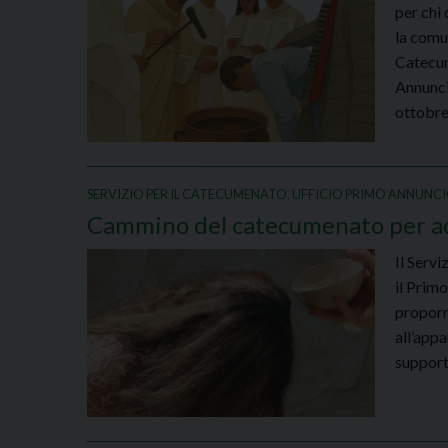
per chi
la comun
Catecum
Annuncio
ottobre
SERVIZIO PER IL CATECUMENATO
,
UFFICIO PRIMO ANNUNC
Cammino del catecumenato per ad
Il Servi
il Prim
proporr
all’appa
supporto