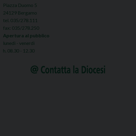
Piazza Duomo 5
N
24129 Bergamo
a
tel. 035/278.111
v
fax: 035/278.250
i
Apertura al pubblico
lunedì - venerdì
g
h. 08.30 - 12.30
a
t
i
o
n