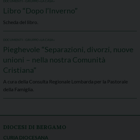
DOCUMENTI - GRUPPO «LA CASA»
Libro “Dopo l’Inverno”
Scheda del libro.
DOCUMENTI - GRUPPO «LA CASA»
Pieghevole “Separazioni, divorzi, nuove
unioni – nella nostra Comunità
Cristiana”
A cura della Consulta Regionale Lombarda per la Pastorale
della Famiglia.
P
o
DIOCESI DI BERGAMO
s
CURIA DIOCESANA
t