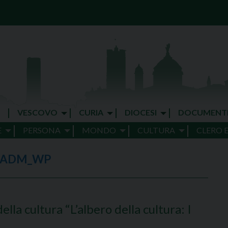
VESCOVO
CURIA
DIOCESI
DOCUMENT
E
PERSONA
MONDO
CULTURA
CLERO 
_ADM_WP
la cultura “L’albero della cultura: I