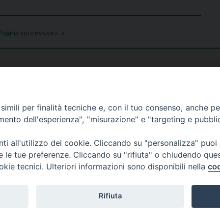
Pagina successiva »
imili per finalità tecniche e, con il tuo consenso, anche per 
amento dell'esperienza", "misurazione" e "targeting e pubbli
i all'utilizzo dei cookie. Cliccando su "personalizza" puoi
re le tue preferenze. Cliccando su "rifiuta" o chiudendo que
okie tecnici. Ulteriori informazioni sono disponibili nella
coo
Rifiuta
26 Diocesi di Bergamo - C. F. 01072200163 - Tutti i diritti riservati. -
Note legali
-