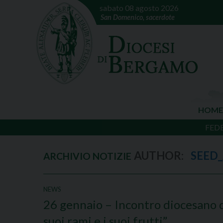
sabato 08 agosto 2026
San Domenico, sacerdote
HOME
FED
AUTHOR:
SEED
NEWS
26 gennaio – Incontro diocesano del
suoi rami e i suoi frutti”