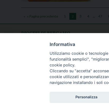
« Pagina precedente
1
2
3
4
...
47
DIOCESI DI BERGAMO
CURIA DIOCESANA
Apertura al pubblico
Informativa
Piazza Duomo 5
lunedì - venerdì
24129 Bergamo
Utilizziamo cookie o tecnologie s
h. 08.30 - 12.30
funzionalità semplici", "miglior
tel. 035/278.111
cookie policy.
fax: 035/278.250
Cliccando su "accetta" acconsent
cookie utilizzati e personalizza
navigazione installando i soli co
Personalizza
Copyright © 20