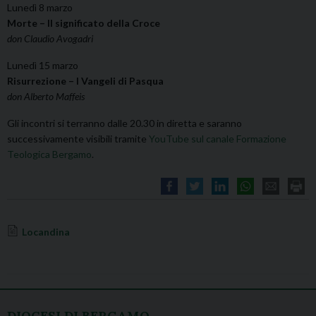
Lunedì 8 marzo
Morte – Il significato della Croce
don Claudio Avogadri
Lunedì 15 marzo
Risurrezione – I Vangeli di Pasqua
don Alberto Maffeis
Gli incontri si terranno dalle 20.30 in diretta e saranno
successivamente visibili tramite
YouTube sul canale Formazione
Teologica Bergamo
.
Locandina
ONLINE
DIOCESI DI BERGAMO