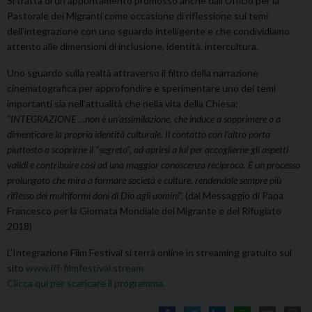
Si tratta di un appuntamento promosso anche dall’Ufficio per la
Pastorale dei Migranti come occasione di riflessione sui temi
dell’integrazione con uno sguardo intelligente e che condividiamo
attento alle dimensioni di inclusione, identità, intercultura.
Uno sguardo sulla realtà attraverso il filtro della narrazione
cinematografica per approfondire e sperimentare uno dei temi
importanti sia nell’attualità che nella vita della Chiesa:
“INTEGRAZIONE …non è un’assimilazione, che induce a sopprimere o a
dimenticare la propria identità culturale. Il contatto con l’altro porta
piuttosto a scoprirne il “segreto”, ad aprirsi a lui per accoglierne gli aspetti
validi e contribuire così ad una maggior conoscenza reciproca. È un processo
prolungato che mira a formare società e culture, rendendole sempre più
riflesso dei multiformi doni di Dio agli uomini
”. (dal Messaggio di Papa
Francesco per la Giornata Mondiale del Migrante e del Rifugiato
2018)
L’Integrazione Film Festival si terrà online in streaming gratuito sul
sito
www.iff-filmfestival.stream
Clicca qui per scaricare il programma.