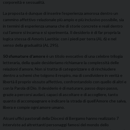
corporeità e sessualità.
La proposta è dunque di inserire l’esperienza amorosa dentro un
cammino affettivo-relazionale più ampio e più inclusivo possibile, sia
in termini di esperienza umana che di storie concrete e reali dentro
cui l’amore si incarna e si sperimenta. Il desiderio è di far propria la
logica stessa di Amoris Laetitia: con i piedi per terra (AL 6) e nel
senso della gradualità (AL 295).
50 sfumature d’amore
è un titolo evocativo di una celebre trilogia
letteraria, della quale desideriamo richiamare la complessità delle
relazioni d’amore. Non si tratta di categorizzare o di rinchiudere
dentro a schemi che tolgono il respiro, ma di condividere in verità e
libertà il proprio vissuto affettivo, confrontandolo con quello di altri e
con la Parola di Dio. Il desiderio è di maturare, passo dopo passo,
grazie a percorsi audaci, capaci di ascoltare e di accogliere, tanto
quanto di accompagnare e indicare la strada di quell’Amore che salva,
libera e compie ogni amore umano.
Alcuni uffici pastorali della Diocesi di Bergamo hanno realizzato 7
interviste ad altrettanti personaggi famosi del mondo dello