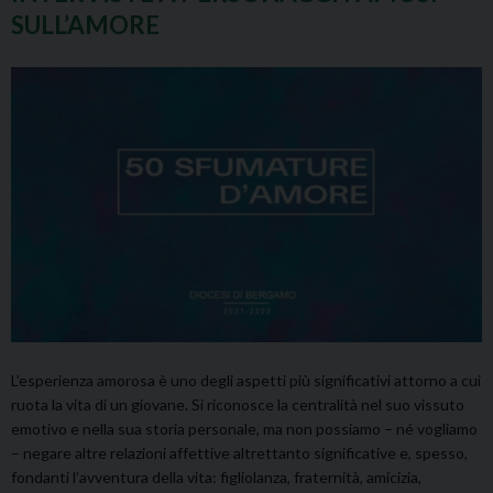
SULL’AMORE
L’esperienza amorosa è uno degli aspetti più significativi attorno a cui
ruota la vita di un giovane. Si riconosce la centralità nel suo vissuto
emotivo e nella sua storia personale, ma non possiamo – né vogliamo
– negare altre relazioni affettive altrettanto significative e, spesso,
fondanti l’avventura della vita: figliolanza, fraternità, amicizia,