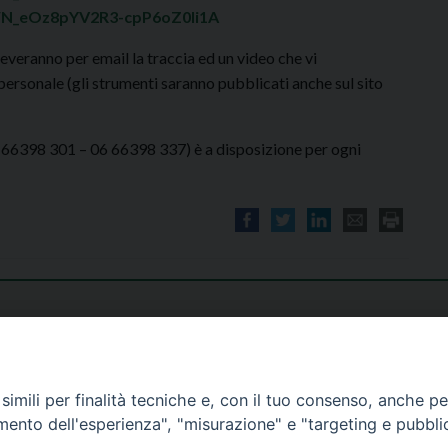
/WN_eOz8pYV2R3-cpP6oZ0li1A
ceveranno per email la traccia ed un video che vi
personale (gli strumenti saranno pubblicati anche sul sito
6 66398 301 – 06 66398 337) è a disposizione per ogni
imili per finalità tecniche e, con il tuo consenso, anche per 
amento dell'esperienza", "misurazione" e "targeting e pubbli