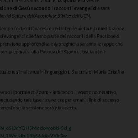
.30). Il tema sarà:
La valle, la spada e la veste
.
assione di Gesù secondo i racconti evangelici
e sarà
le del Settore dell’Apostolato Biblico dell’UCN.
el tempo forte di Quaresima ed intende aiutare la meditazione
i evangelici che fanno parte dei racconti della Passione di
mprensione approfondita e la preghiera saranno le tappe che
per prepararsi alla Pasqua del Signore, lasciandosi
duzione simultanea in linguaggio LIS a cura di Maria Cristina
verso il portale di Zoom – indicando il vostro nominativo,
ncludendo tale fase riceverete per email il link di accesso
mente se la sessione sarà già aperta.
r/WN_oSi3nYQHSMqdowobb-Sd_g
/WN_1Wv-Ubi1RhS6JdIxVVlr3w