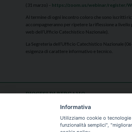
(31 marzo) –
https://zoom.us/webinar/register
Al termine di ogni incontro coloro che sono iscritti ri
accompagneranno per ripetere la riflessione a livello 
web dell’Ufficio Catechistico Nazionale).
La Segreteria dell’Ufficio Catechistico Nazionale (0
esigenza di carattere informativo e tecnico.
DIOCESI DI BERGAMO
CURIA DIOCESANA
Apertura al pubblico
Informativa
Piazza Duomo 5
lunedì - venerdì
Utilizziamo cookie o tecnologie s
24129 Bergamo
h. 08.30 - 12.30
funzionalità semplici", "miglior
tel. 035/278.111