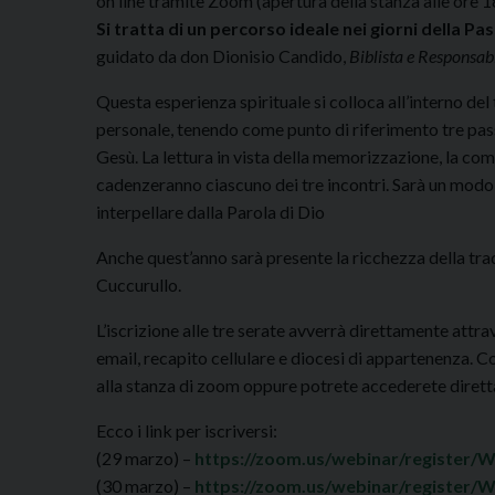
on line tramite Zoom (apertura della stanza alle ore 18
Si tratta di un percorso ideale nei giorni della P
guidato da don Dionisio Candido,
Biblista e Responsabi
Questa esperienza spirituale si colloca all’interno d
personale, tenendo come punto di riferimento tre pass
Gesù. La lettura in vista della memorizzazione, la co
cadenzeranno ciascuno dei tre incontri. Sarà un modo 
interpellare dalla Parola di Dio
Anche quest’anno sarà presente la ricchezza della tra
Cuccurullo.
L’iscrizione alle tre serate avverrà direttamente attra
email, recapito cellulare e diocesi di appartenenza. Co
alla stanza di zoom oppure potrete accederete diretta
Ecco i link per iscriversi:
(29 marzo) –
https://zoom.us/webinar/registe
(30 marzo) –
https://zoom.us/webinar/register