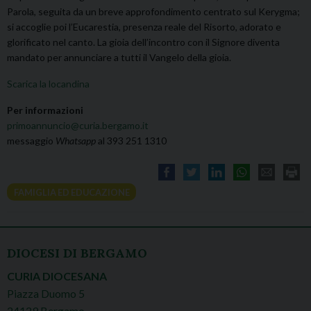
Parola, seguita da un breve approfondimento centrato sul Kerygma;
si accoglie poi l’Eucarestia, presenza reale del Risorto, adorato e
glorificato nel canto. La gioia dell’incontro con il Signore diventa
mandato per annunciare a tutti il Vangelo della gioia.
Scarica la locandina
Per informazioni
primoannuncio@curia.bergamo.it
messaggio
Whatsapp
al 393 251 1310
FAMIGLIA ED EDUCAZIONE
DIOCESI DI BERGAMO
CURIA DIOCESANA
Piazza Duomo 5
24129 Bergamo