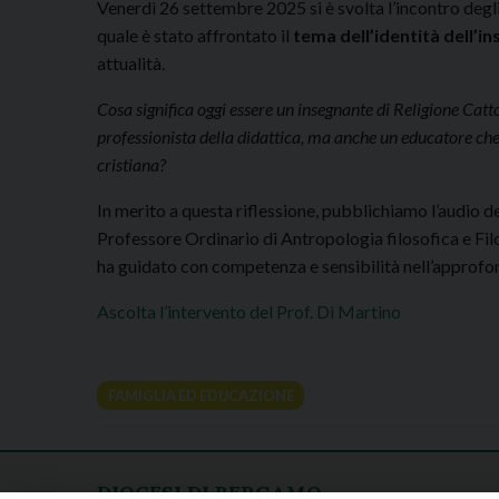
Venerdì 26 settembre 2025 si è svolta l’incontro degli 
quale è stato affrontato il
tema dell’identità dell’in
attualità.
Cosa significa oggi essere un insegnante di Religione Catto
professionista della didattica, ma anche un educatore che
cristiana?
In merito a questa riflessione, pubblichiamo l’audio 
Professore Ordinario di Antropologia filosofica e Filo
ha guidato con competenza e sensibilità nell’approf
Ascolta l’intervento del Prof. Di Martino
FAMIGLIA ED EDUCAZIONE
DIOCESI DI BERGAMO