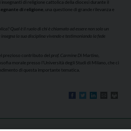
insegnanti di religione cattolica della diocesi durante il
segnante di religione
, una questione di grande rilevanza e
lica? Qual è il ruolo di chi è chiamato ad essere non solo un
 insegna la sua disciplina vivendo e testimoniando la fede
del prezioso contributo del
prof. Carmine Di Martino
,
sofia morale presso l’Università degli Studi di Milano, che ci
ondimento di questa importante tematica.