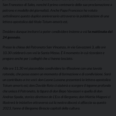
San Francesco di Sales, nonché il primo centenario della sua proclamazione a
patrono e modello dei giornalisti. Anche Papa Francesco ha voluto
sottolineare questo duplice anniversario attraverso la pubblicazione di una
lettera apostolica dal titolo Totum amoris est.
Desidero dunque invitarvi a poter condividere insieme a voi
la mattinata del
24 gennaio
.
Presso la chiesa del Patronato San Vincenzo, in via Gavazzeni 3, alle ore
10.30 celebrerò con voi la Santa Messa. È il momento in cui ricordare e
pregare anche per i colleghi che ci hanno lasciato.
Alle ore 11.30 mi piacerebbe condividere la riflessione con una tavola
rotonda, che possa essere un momento di formazione e di condivisione. Sarà
un contributo a tre voci: don Leone Lussana presenterà la lettera apostolica
Totum amoris est; don Davide Rota ci aiuterà a scorgere il legame profondo
che unisce il Patronato, la figura di don Bepo Vavassori e quella di don
Andrea Spada, storico direttore de L’Eco di Bergamo; don Mattia Magoni ci
illustrerà le iniziative attraverso cui la nostra diocesi si affaccia su questo
2023, l’anno di Bergamo Brescia capitali della cultura.